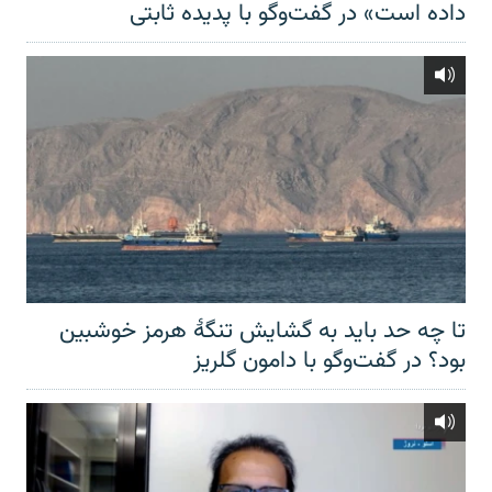
داده است» در گفت‌وگو با پدیده ثابتی
تا چه حد باید به گشایش تنگهٔ هرمز خوشبین
بود؟ در گفت‌وگو با دامون گلریز