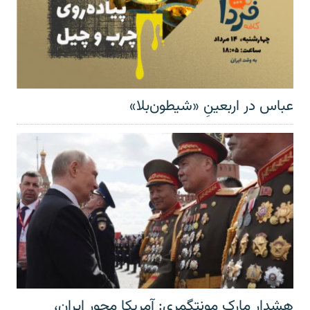
عباس در اربعینِ «شیطون‌بلا»
هشدار مارک مونتگمری: آمریکا محور ایران،