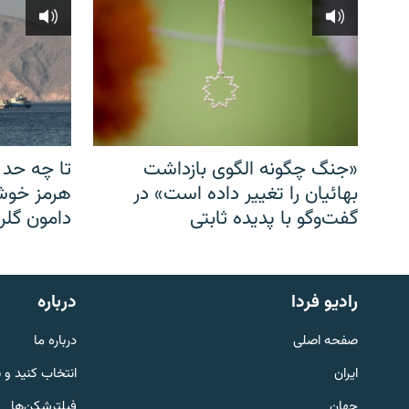
«جنگ چگونه الگوی بازداشت
تا چه حد 
بهائیان را تغییر داده است» در
هرمز خوشب
گفت‌وگو با پدیده ثابتی
دامون گلری
English
رادیو فردا
درباره
به ما بپیوندید
صفحه اصلی
درباره ما
ایران
انتخاب کنید و 
جهان
فیلترشکن‌ها