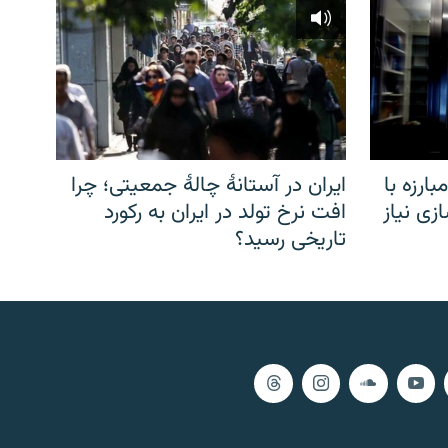
ارزه با
ایران در آستانهٔ چالهٔ جمعیتی؛ چرا
زی نیاز
افت نرخ تولد در ایران به رکورد
تاریخی رسید؟