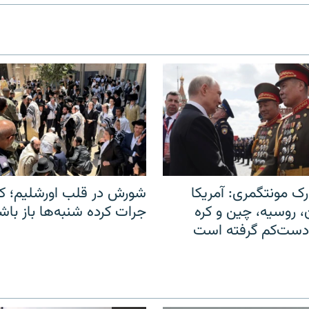
ک مونتگمری: آمریکا
شورش در قلب اورشلیم؛ کا
ن، روسیه، چین و کره
جرات کرده شنبه‌ها باز باش
 دست‌کم گرفته است