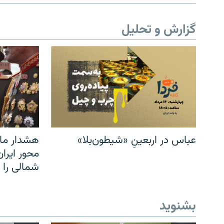
گزارش و تحلیل
عباس در اربعینِ «شیطون‌بلا»
هشدار مار
محور ایرا
شمالی را
بشنوید