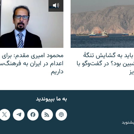
باید به گشایش تنگهٔ
محمود امیری مقدم: برای مب
ین بود؟ در گفت‌وگو با
اعدام در ایران به فرهنگ‌سا
ز
داریم
به ما بپیوندید
بشنوید