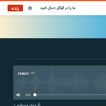
زنده
ما را در گوگل دنبال کنید
پخش آنلاین
پخش رادیویی
پخش آنلاین
پخش ماهواره‌ای
EMBED
No 
0:00
لینک مستقیم