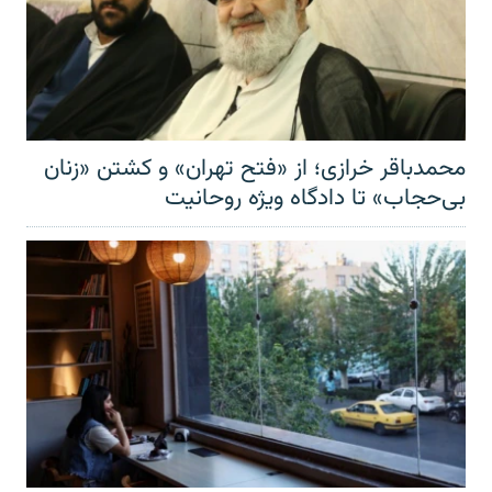
محمدباقر خرازی؛ از «فتح تهران» و کشتن «زنان
بی‌حجاب» تا دادگاه ویژه روحانیت