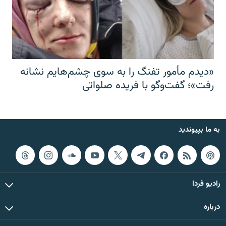
«دیدم مأمور تفنگ را به سوی چشم‌هایم نشانه
رفت»؛ گفت‌و‌گو با فریده صلواتی
به ما بپیوندید
رادیو فردا
درباره