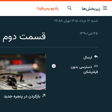
ینک‌های
رادیو پس‌فردا
زیربخش‌ها
ابلیت
سترسی
جستجو
شنبه ۱۷ مرداد ۱۴۰۵ تهران ۲۲:۵۸
صفحه اصلی
ازگشت
ایران
ازگشت
قسمت دوم
۲۵/تیر/۱۳۹۰
ه
جهان
نوی
صلی
رادیو
فتن
ارسال
پادکست
انتخاب کنید و بشنوید
ه
فحه
دسترسی بدون
چندرسانه‌ای
برنامه‌های رادیویی
فیلترشکن
ستجو
زنان فردا
فرکانس‌ها
گزارش‌های تصویری
گزارش‌های ویدئویی
بازکردن در پنجره جدید