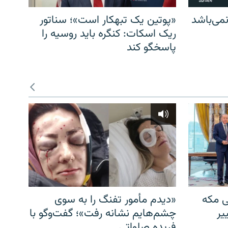
می‌باشد
«پوتین یک تبهکار است»؛ سناتور
ریک اسکات: کنگره باید روسیه را
پاسخگو کند
ی مکه
«دیدم مأمور تفنگ را به سوی
یر
چشم‌هایم نشانه رفت»؛ گفت‌و‌گو با
فریده صلواتی