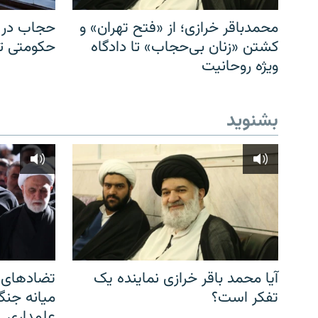
محمدباقر خرازی؛ از «فتح تهران» و
حجاب در ا
کشتن «زنان بی‌حجاب» تا دادگاه
حکومتی تا 
ویژه روحانیت
بشنوید
آیا محمد باقر خرازی نماینده یک
تضادهای د
تفکر است؟
میانه جنگ،
علمداری