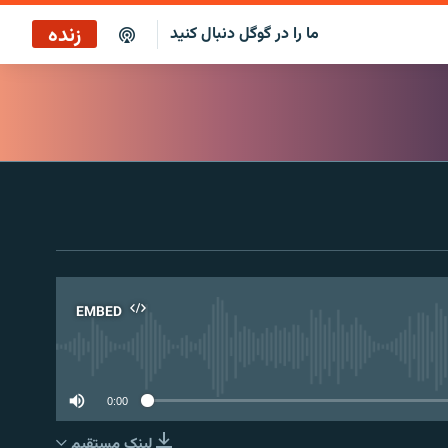
زنده
ما را در گوگل دنبال کنید
پاراگراف اول
پخش رادیویی
پاراگراف اول
پخش ماهواره‌ای
EMBED
No 
0:00
لینک مستقیم