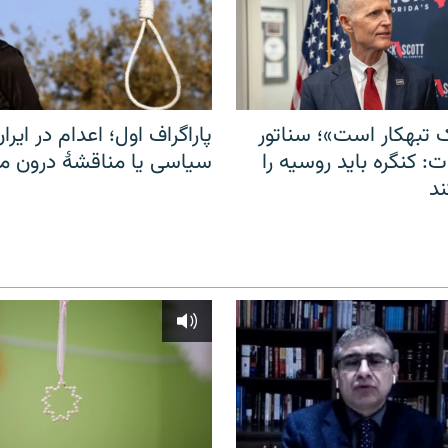
 تبهکار است»؛ سناتور
پاراگراف اول؛ اعدام در ایران
: کنگره باید روسیه را
سیاسی یا مناقشهٔ درون 
د