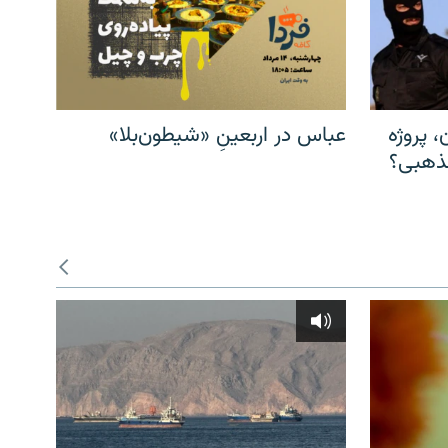
، پروژه
عباس در اربعینِ «شیطون‌بلا»
مذهبی؟