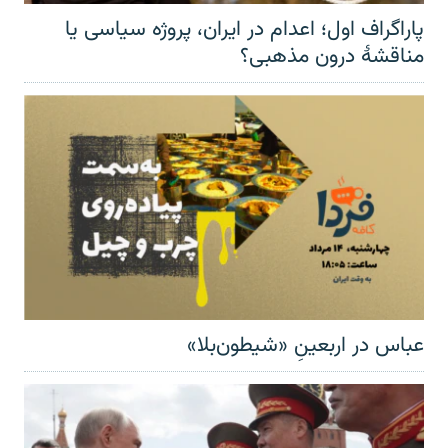
پاراگراف اول؛ اعدام در ایران، پروژه سیاسی یا
مناقشهٔ درون مذهبی؟
عباس در اربعینِ «شیطون‌بلا»