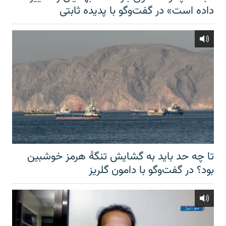
داده است» در گفت‌وگو با پدیده ثابتی
تا چه حد باید به گشایش تنگهٔ هرمز خوشبین
بود؟ در گفت‌وگو با دامون گلریز