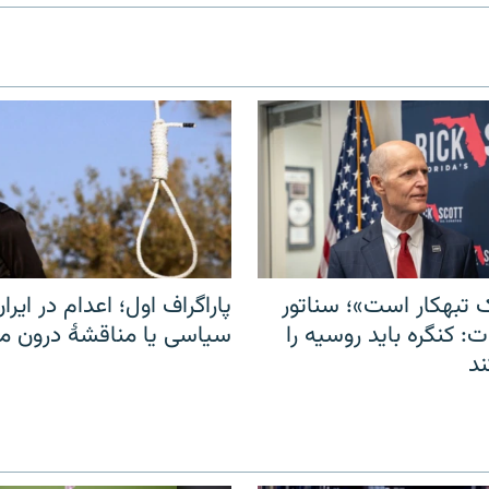
 تبهکار است»؛ سناتور
پاراگراف اول؛ اعدام در ایران
: کنگره باید روسیه را
سیاسی یا مناقشهٔ درون 
د