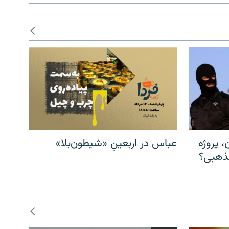
، پروژه
عباس در اربعینِ «شیطون‌بلا»
مذهبی؟