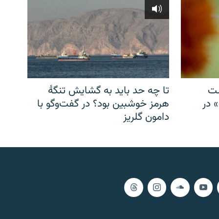
شت
تا چه حد باید به گشایش تنگهٔ
» در
هرمز خوشبین بود؟ در گفت‌وگو با
دامون گلریز