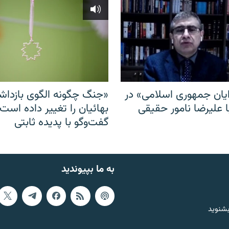
ایان جمهوری اسلامی» در
«جنگ چگونه الگوی بازدا
ا علیرضا نامور حقیقی
بهائیان را تغییر داده است
گفت‌وگو با پدیده ثابتی
به ما بپیوندید
بشنوید