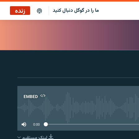
زنده
ما را در گوگل دنبال کنید
پخش آنلاین
پخش رادیویی
پخش آنلاین
پخش ماهواره‌ای
EMBED
No 
0:00
لینک مستقیم