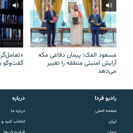
مسعود الفک: پیمان دفاعی مکه
«تعامل‌گر
آرایش امنیتی منطقه را تغییر
گفت‌وگو ب
می‌دهد
English
رادیو فردا
درباره
به ما بپیوندید
صفحه اصلی
درباره ما
ایران
انتخاب کنید و 
جهان
فیلترشکن‌ها