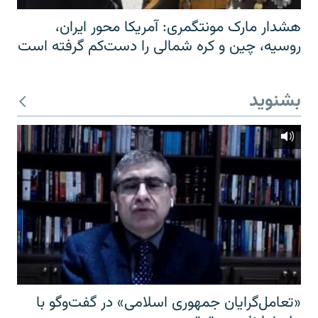
هشدار مارک مونتگمری: آمریکا محور ایران،
روسیه، چین و کره شمالی را دست‌کم گرفته است
بشنوید
«تعامل‌گرایان جمهوری اسلامی» در گفت‌وگو با