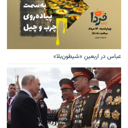
عباس در اربعینِ «شیطون‌بلا»