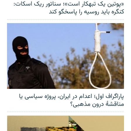
«پوتین یک تبهکار است»؛ سناتور ریک اسکات:
کنگره باید روسیه را پاسخگو کند
پاراگراف اول؛ اعدام در ایران، پروژه سیاسی یا
مناقشهٔ درون مذهبی؟