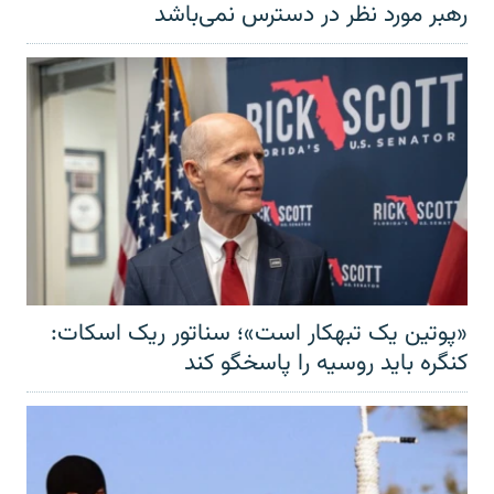
رهبر مورد نظر در دسترس نمی‌باشد
«پوتین یک تبهکار است»؛ سناتور ریک اسکات:
کنگره باید روسیه را پاسخگو کند