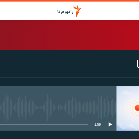
اشتراک
Spotify
CastBox
عضویت
media source currently available
1:59