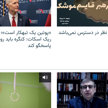
 نظر در دسترس نمی‌باشد
«پوتین یک تبهکار است»؛ 
ریک اسکات: کنگره باید روس
پاسخگو کند