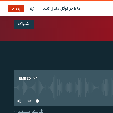
زنده
ما را در گوگل دنبال کنید
اشتراک
پخش آنلاین
پخش رادیویی
پخش آنلاین
پخش ماهواره‌ای
EMBED
No 
0:00
لینک مستقیم