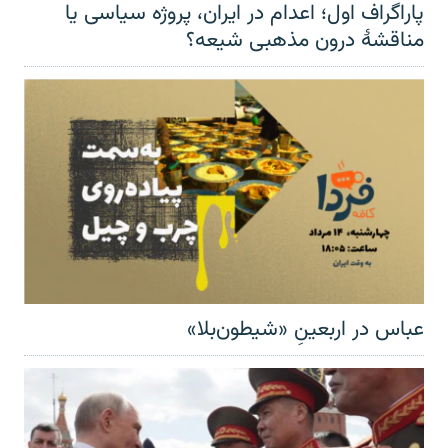
پاراگراف اول؛ اعدام در ایران، پروژه سیاسی یا
مناقشهٔ درون مذهبی شیعه؟
عباس در اربعینِ «شیطون‌بلا»