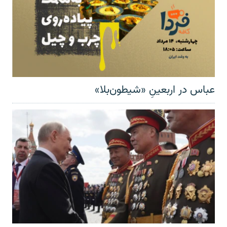
عباس در اربعینِ «شیطون‌بلا»