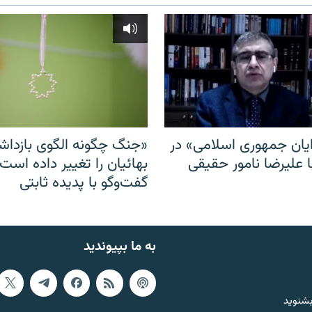
ایان جمهوری اسلامی» در
«جنگ چگونه الگوی بازدا
ا علیرضا نامور حقیقی
بهائیان را تغییر داده است
گفت‌وگو با پدیده ثابتی
به ما بپیوندید
بشنوید