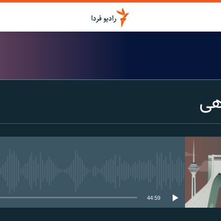
هی
media source currently available
44:59