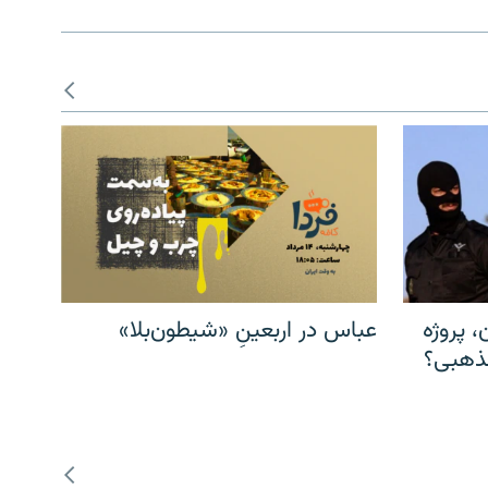
، پروژه
عباس در اربعینِ «شیطون‌بلا»
مذهبی؟