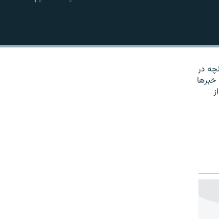
EMBED
نچه در
 خبرها
ز