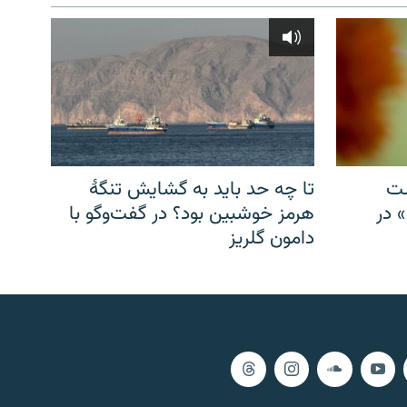
شت
تا چه حد باید به گشایش تنگهٔ
» در
هرمز خوشبین بود؟ در گفت‌وگو با
دامون گلریز