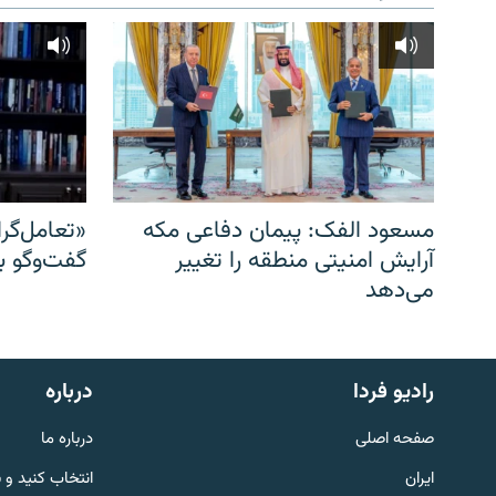
مسعود الفک: پیمان دفاعی مکه
«تعامل‌گر
آرایش امنیتی منطقه را تغییر
گفت‌وگو ب
می‌دهد
English
رادیو فردا
درباره
به ما بپیوندید
صفحه اصلی
درباره ما
ایران
انتخاب کنید و 