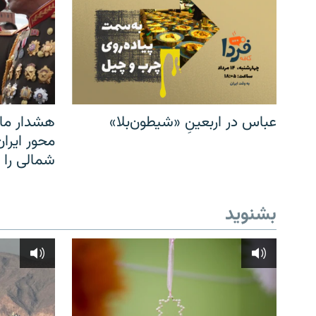
عباس در اربعینِ «شیطون‌بلا»
هشدار مار
محور ایرا
شمالی را
بشنوید