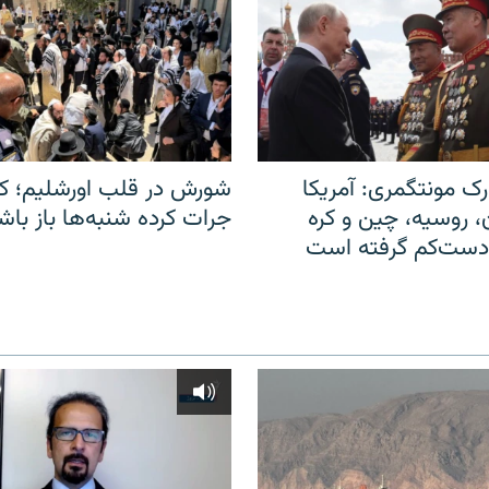
ک مونتگمری: آمریکا
شورش در قلب اورشلیم؛ کا
ن، روسیه، چین و کره
جرات کرده شنبه‌ها باز باش
 دست‌کم گرفته است