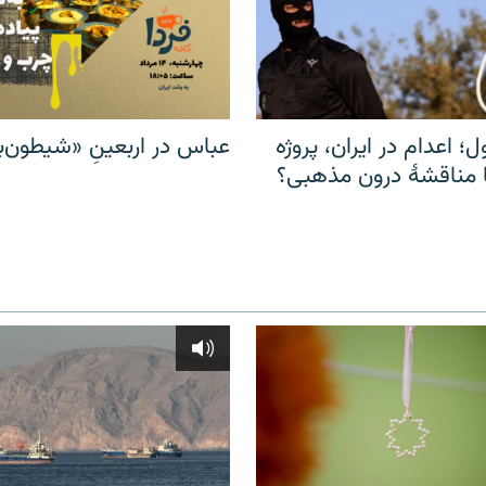
ل؛ اعدام در ایران، پروژه
عباس در اربعینِ «شیطون‌بل
مناقشهٔ درون مذهبی؟