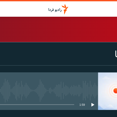
اشتراک
Spotify
CastBox
عضویت
media source currently available
1:59