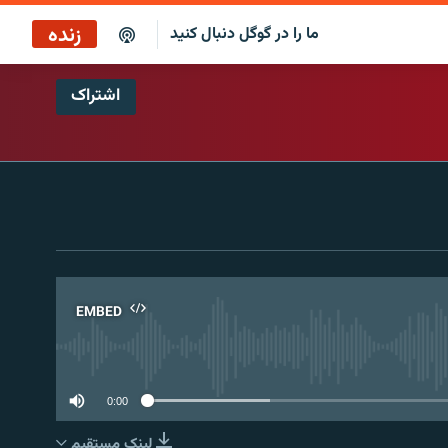
زنده
ما را در گوگل دنبال کنید
اشتراک
پخش آنلاین
پخش رادیویی
پخش آنلاین
پخش ماهواره‌ای
EMBED
No 
0:00
لینک مستقیم