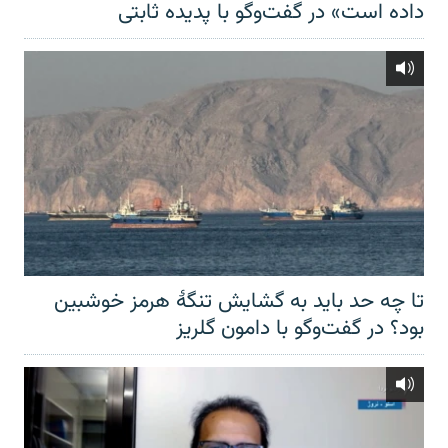
داده است» در گفت‌وگو با پدیده ثابتی
تا چه حد باید به گشایش تنگهٔ هرمز خوشبین
بود؟ در گفت‌وگو با دامون گلریز