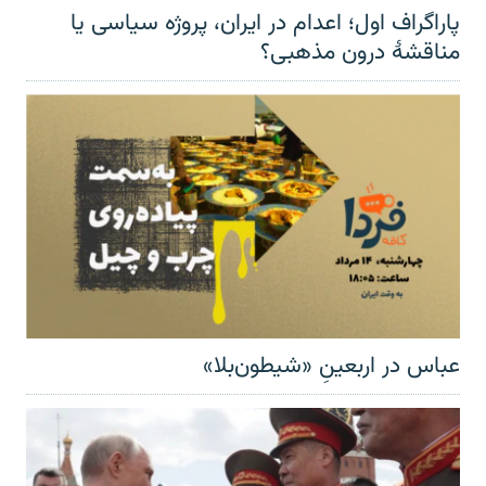
پاراگراف اول؛ اعدام در ایران، پروژه سیاسی یا
مناقشهٔ درون مذهبی؟
عباس در اربعینِ «شیطون‌بلا»