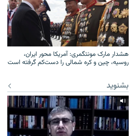
هشدار مارک مونتگمری: آمریکا محور ایران،
روسیه، چین و کره شمالی را دست‌کم گرفته است
بشنوید