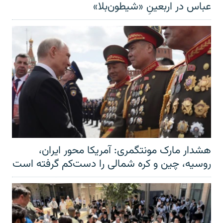
عباس در اربعینِ «شیطون‌بلا»
هشدار مارک مونتگمری: آمریکا محور ایران،
روسیه، چین و کره شمالی را دست‌کم گرفته است