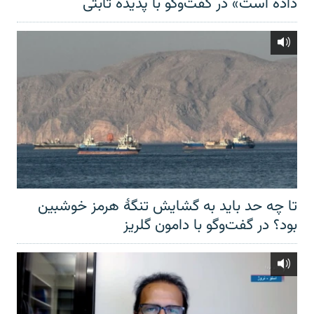
داده است» در گفت‌وگو با پدیده ثابتی
تا چه حد باید به گشایش تنگهٔ هرمز خوشبین
بود؟ در گفت‌وگو با دامون گلریز