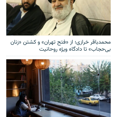
محمدباقر خرازی؛ از «فتح تهران» و کشتن «زنان
بی‌حجاب» تا دادگاه ویژه روحانیت