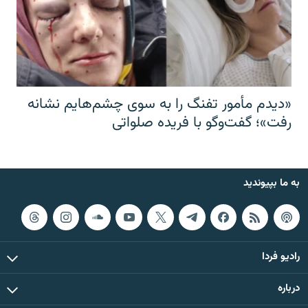
«دیدم مأمور تفنگ را به سوی چشم‌هایم نشانه
رفت»؛ گفت‌و‌گو با فریده صلواتی
به ما بپیوندید
رادیو فردا
درباره