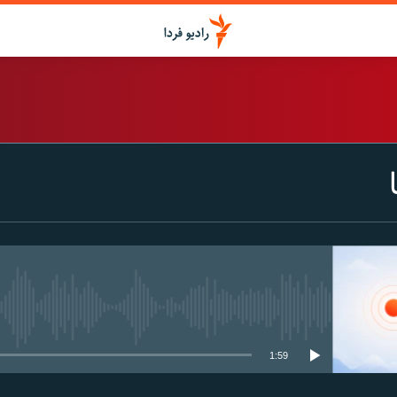
اشتراک
Spotify
CastBox
عضویت
media source currently available
1:59