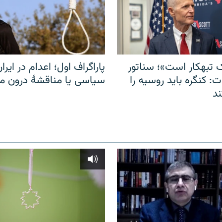
 تبهکار است»؛ سناتور
پاراگراف اول؛ اعدام در ایران
: کنگره باید روسیه را
سیاسی یا مناقشهٔ درون 
د