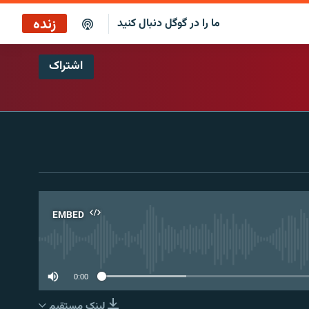
زنده
ما را در گوگل دنبال کنید
اشتراک
بازپخش کافه فردا
پخش رادیویی
پخش آنلاین
پخش ماهواره‌ای
EMBED
No 
0:00
لینک مستقیم