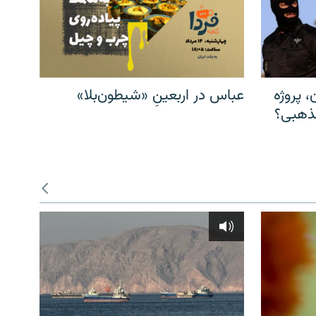
، پروژه
عباس در اربعینِ «شیطون‌بلا»
مذهبی؟