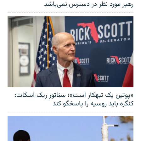
رهبر مورد نظر در دسترس نمی‌باشد
«پوتین یک تبهکار است»؛ سناتور ریک اسکات:
کنگره باید روسیه را پاسخگو کند