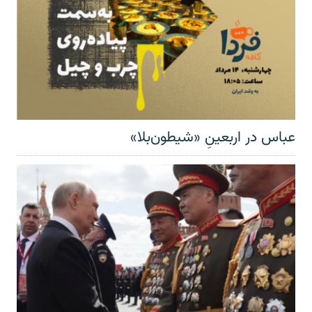
عباس در اربعینِ «شیطون‌بلا»