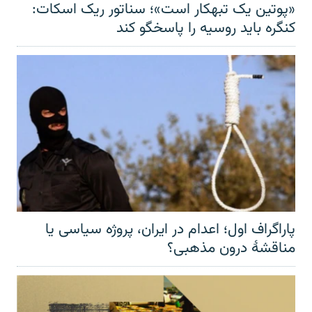
«پوتین یک تبهکار است»؛ سناتور ریک اسکات:
کنگره باید روسیه را پاسخگو کند
پاراگراف اول؛ اعدام در ایران، پروژه سیاسی یا
مناقشهٔ درون مذهبی؟