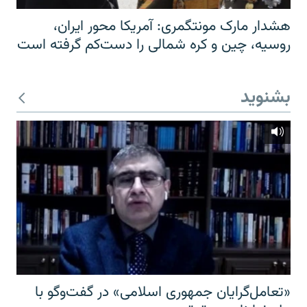
هشدار مارک مونتگمری: آمریکا محور ایران،
روسیه، چین و کره شمالی را دست‌کم گرفته است
بشنوید
«تعامل‌گرایان جمهوری اسلامی» در گفت‌وگو با