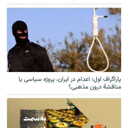
پاراگراف اول؛ اعدام در ایران، پروژه سیاسی یا
مناقشهٔ درون مذهبی؟