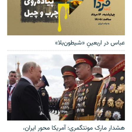
عباس در اربعینِ «شیطون‌بلا»
هشدار مارک مونتگمری: آمریکا محور ایران،