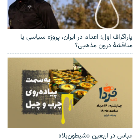
پاراگراف اول؛ اعدام در ایران، پروژه سیاسی یا
مناقشهٔ درون مذهبی؟
عباس در اربعینِ «شیطون‌بلا»