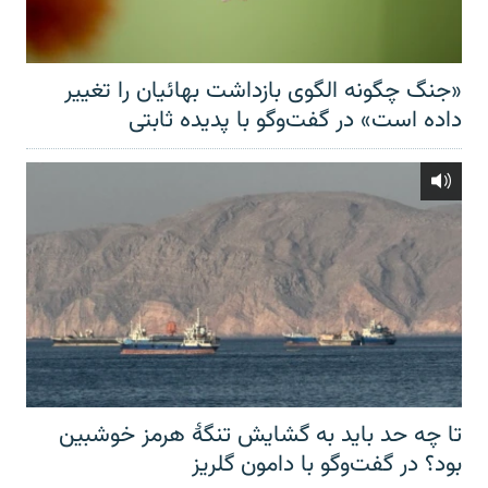
«جنگ چگونه الگوی بازداشت بهائیان را تغییر
داده است» در گفت‌وگو با پدیده ثابتی
تا چه حد باید به گشایش تنگهٔ هرمز خوشبین
بود؟ در گفت‌وگو با دامون گلریز