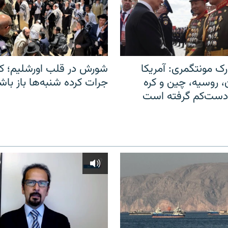
ک مونتگمری: آمریکا
شورش در قلب اورشلیم؛ کا
ن، روسیه، چین و کره
جرات کرده شنبه‌ها باز باش
 دست‌کم گرفته است