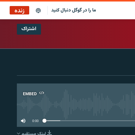
زنده
ما را در گوگل دنبال کنید
اشتراک
پخش آنلاین
پخش رادیویی
پخش آنلاین
پخش ماهواره‌ای
EMBED
No 
0:00
لینک مستقیم