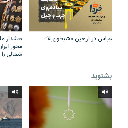
عباس در اربعینِ «شیطون‌بلا»
هشدار مار
محور ایرا
شمالی را
بشنوید