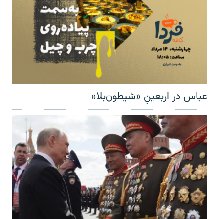
عباس در اربعینِ «شیطون‌بلا»