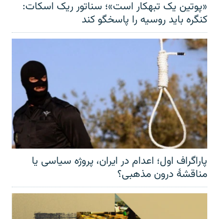
«پوتین یک تبهکار است»؛ سناتور ریک اسکات:
کنگره باید روسیه را پاسخگو کند
پاراگراف اول؛ اعدام در ایران، پروژه سیاسی یا
مناقشهٔ درون مذهبی؟