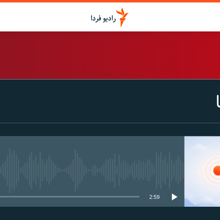
اشتراک
Spotify
CastBox
عضویت
media source currently available
2:59