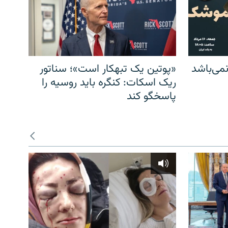
می‌باشد
«پوتین یک تبهکار است»؛ سناتور
ریک اسکات: کنگره باید روسیه را
پاسخگو کند