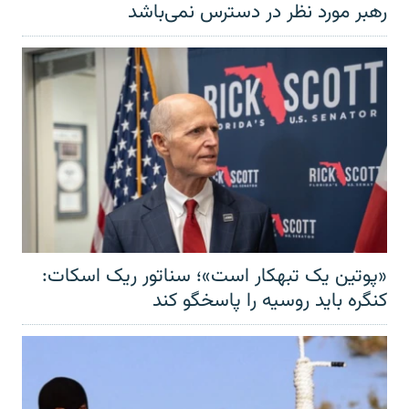
رهبر مورد نظر در دسترس نمی‌باشد
«پوتین یک تبهکار است»؛ سناتور ریک اسکات:
کنگره باید روسیه را پاسخگو کند