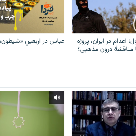
ل؛ اعدام در ایران، پروژه
عباس در اربعینِ «شیطون‌بل
مناقشهٔ درون مذهبی؟