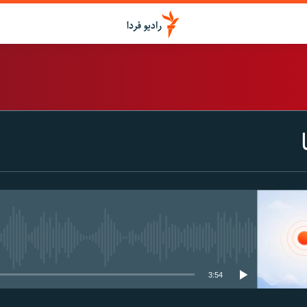
اشتراک
Spotify
CastBox
عضویت
media source currently available
3:54