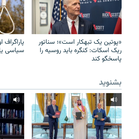
«پوتین یک تبهکار است»؛ سناتور
پاراگراف او
ریک اسکات: کنگره باید روسیه را
سیاسی یا 
پاسخگو کند
بشنوید