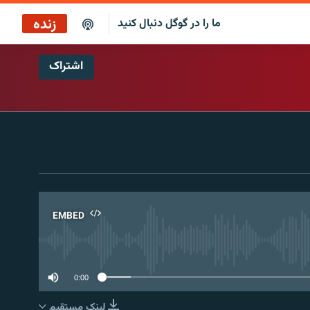
زنده
ما را در گوگل دنبال کنید
اشتراک
کافه فردا
پخش رادیویی
پخش آنلاین
پخش ماهواره‌ای
EMBED
No 
0:00
لینک مستقیم