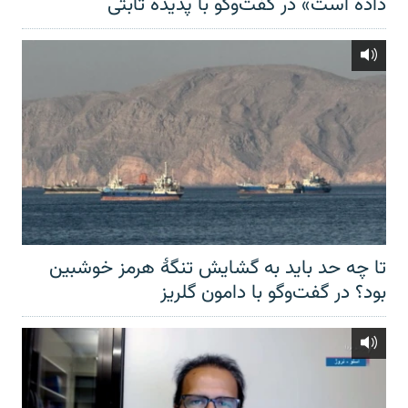
داده است» در گفت‌وگو با پدیده ثابتی
تا چه حد باید به گشایش تنگهٔ هرمز خوشبین
بود؟ در گفت‌وگو با دامون گلریز