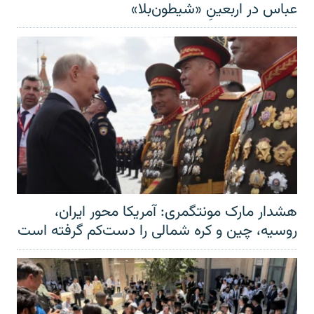
عباس در اربعینِ «شیطون‌بلا»
هشدار مارک مونتگمری: آمریکا محور ایران،
روسیه، چین و کره شمالی را دست‌کم گرفته است