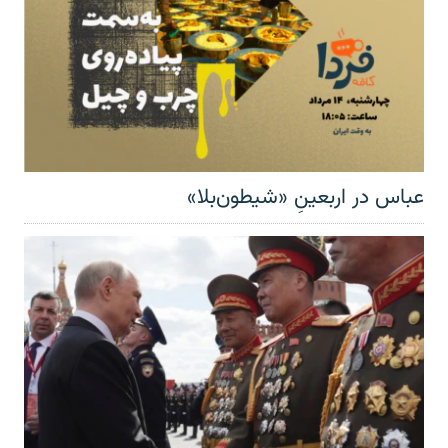
عباس در اربعینِ «شیطون‌بلا»