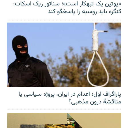
«پوتین یک تبهکار است»؛ سناتور ریک اسکات:
کنگره باید روسیه را پاسخگو کند
پاراگراف اول؛ اعدام در ایران، پروژه سیاسی یا
مناقشهٔ درون مذهبی؟