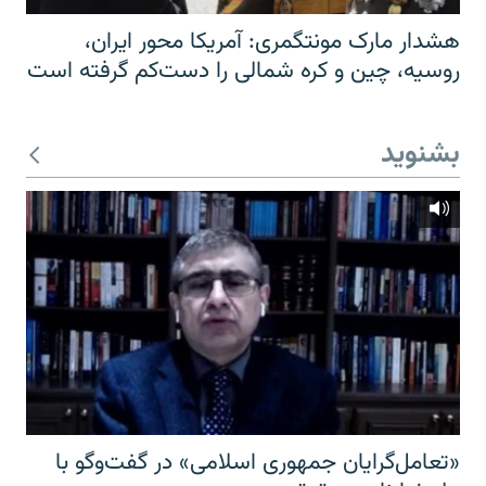
هشدار مارک مونتگمری: آمریکا محور ایران،
روسیه، چین و کره شمالی را دست‌کم گرفته است
بشنوید
«تعامل‌گرایان جمهوری اسلامی» در گفت‌وگو با