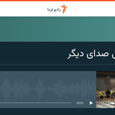
اشتراک
ی صدای دیگر
Apple Podcasts
Spotify
CastBox
media source currently available
10:51
Podcast Addict