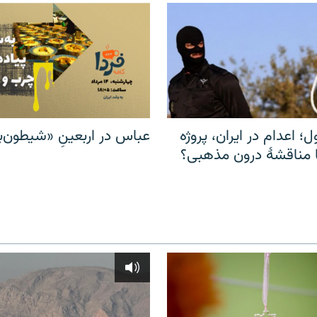
ل؛ اعدام در ایران، پروژه
عباس در اربعینِ «شیطون‌بل
مناقشهٔ درون مذهبی؟