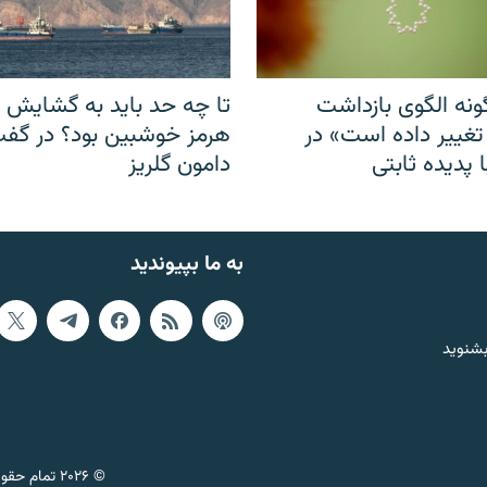
نه الگوی بازداشت
تا چه حد باید به گشایش ت
 تغییر داده است» در
هرمز خوشبین بود؟ در گفت‌
 پدیده ثابتی
دامون گلریز
به ما بپیوندید
بشنوید
© ۲۰۲۶ تمام حقوق این وب‌سایت، بر اساس مقررات کپی‌رایت، برای رادیو فردا محفوظ است.