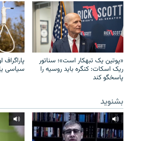
«پوتین یک تبهکار است»؛ سناتور
پاراگراف او
ریک اسکات: کنگره باید روسیه را
سیاسی یا 
پاسخگو کند
بشنوید