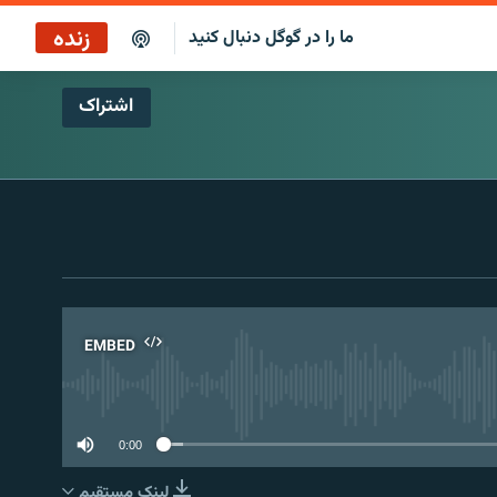
زنده
ما را در گوگل دنبال کنید
اشتراک
پخش آنلاین
پخش رادیویی
پخش آنلاین
پخش ماهواره‌ای
EMBED
No 
0:00
لینک مستقیم