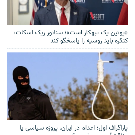
«پوتین یک تبهکار است»؛ سناتور ریک اسکات:
کنگره باید روسیه را پاسخگو کند
پاراگراف اول؛ اعدام در ایران، پروژه سیاسی یا