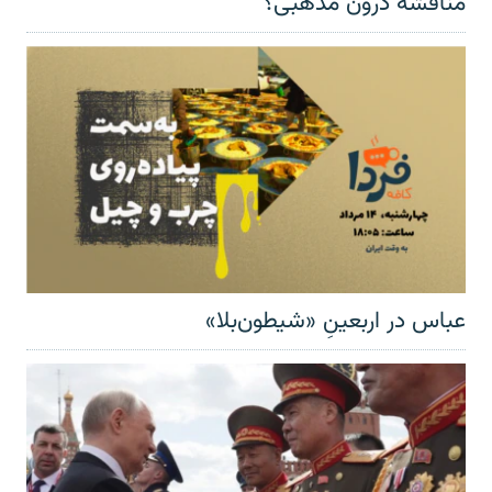
مناقشهٔ درون مذهبی؟
عباس در اربعینِ «شیطون‌بلا»