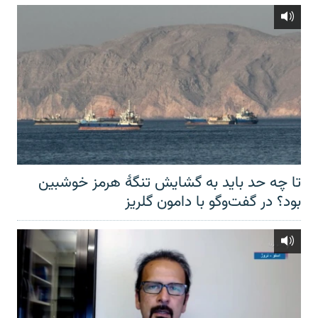
تا چه حد باید به گشایش تنگهٔ هرمز خوشبین
بود؟ در گفت‌وگو با دامون گلریز