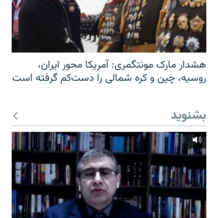
هشدار مارک مونتگمری: آمریکا محور ایران،
روسیه، چین و کره شمالی را دست‌کم گرفته است
بشنوید