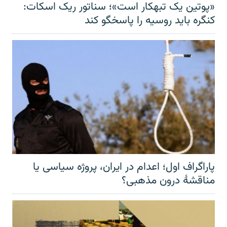
«پوتین یک تبهکار است»؛ سناتور ریک اسکات:
کنگره باید روسیه را پاسخگو کند
پاراگراف اول؛ اعدام در ایران، پروژه سیاسی یا
مناقشهٔ درون مذهبی؟