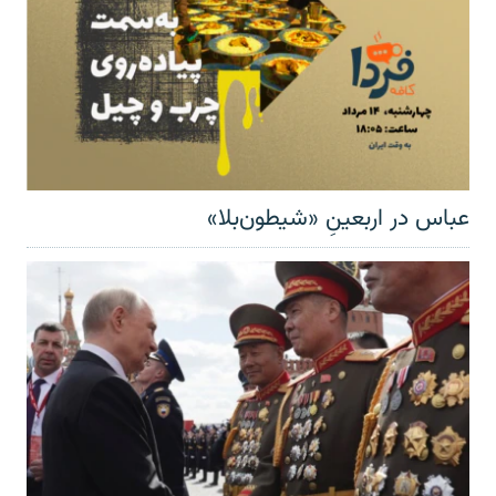
عباس در اربعینِ «شیطون‌بلا»