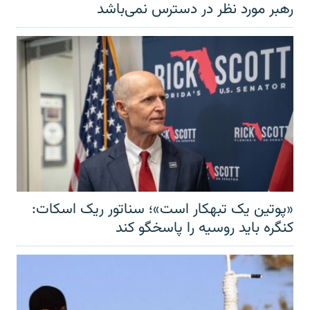
رهبر مورد نظر در دسترس نمی‌باشد
«پوتین یک تبهکار است»؛ سناتور ریک اسکات:
کنگره باید روسیه را پاسخگو کند