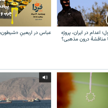
ل؛ اعدام در ایران، پروژه
عباس در اربعینِ «شیطون‌بل
مناقشهٔ درون مذهبی؟