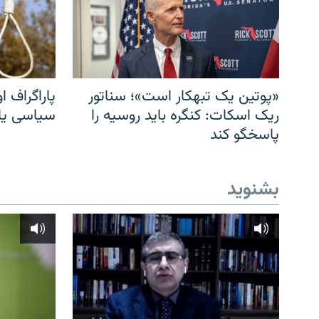
«پوتین یک تبهکار است»؛ سناتور
پاراگراف او
ریک اسکات: کنگره باید روسیه را
سیاسی یا 
پاسخگو کند
بشنوید