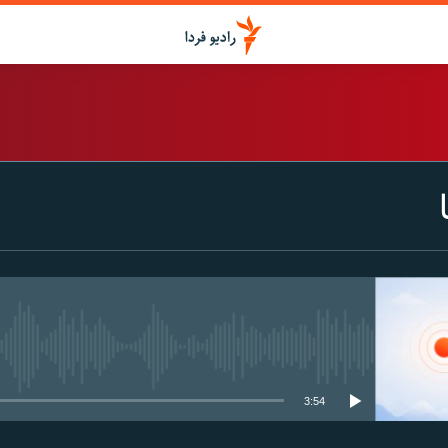
اشتراک
Spotify
CastBox
عضویت
media source currently available
3:54