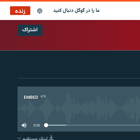
زنده
ما را در گوگل دنبال کنید
اشتراک
پخش آنلاین
پخش رادیویی
پخش آنلاین
پخش ماهواره‌ای
EMBED
No 
0:00
لینک مستقیم