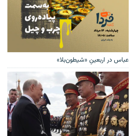
عباس در اربعینِ «شیطون‌بلا»