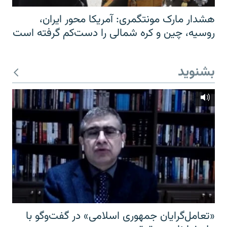
هشدار مارک مونتگمری: آمریکا محور ایران،
روسیه، چین و کره شمالی را دست‌کم گرفته است
بشنوید
«تعامل‌گرایان جمهوری اسلامی» در گفت‌وگو با