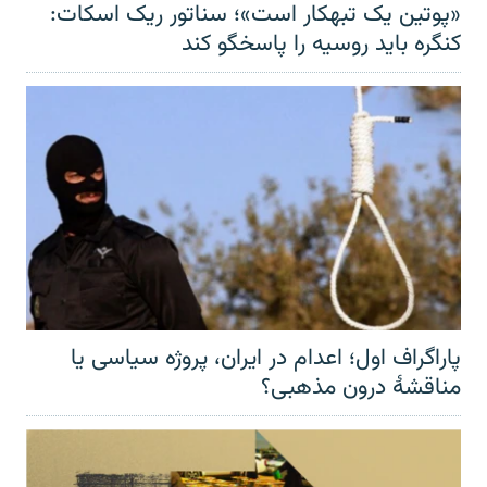
«پوتین یک تبهکار است»؛ سناتور ریک اسکات:
کنگره باید روسیه را پاسخگو کند
پاراگراف اول؛ اعدام در ایران، پروژه سیاسی یا
مناقشهٔ درون مذهبی؟