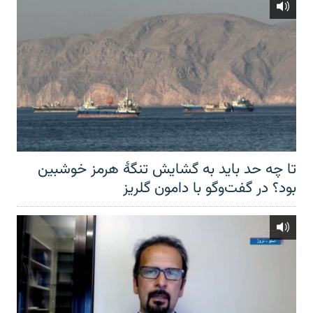
تا چه حد باید به گشایش تنگهٔ هرمز خوشبین
بود؟ در گفت‌وگو با دامون گلریز