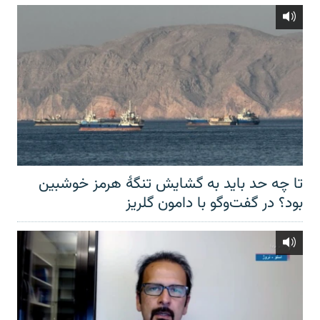
تا چه حد باید به گشایش تنگهٔ هرمز خوشبین
بود؟ در گفت‌وگو با دامون گلریز