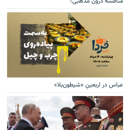
مناقشهٔ درون مذهبی؟
عباس در اربعینِ «شیطون‌بلا»