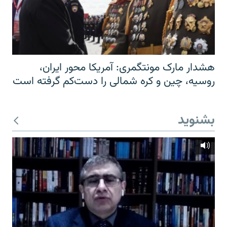
هشدار مارک مونتگمری: آمریکا محور ایران،
روسیه، چین و کره شمالی را دست‌کم گرفته است
بشنوید