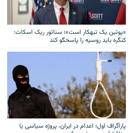
«پوتین یک تبهکار است»؛ سناتور ریک اسکات:
کنگره باید روسیه را پاسخگو کند
پاراگراف اول؛ اعدام در ایران، پروژه سیاسی یا