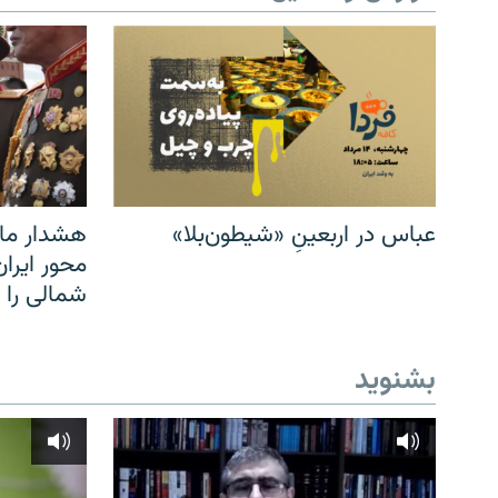
عباس در اربعینِ «شیطون‌بلا»
هشدار مار
محور ایرا
شمالی را
بشنوید