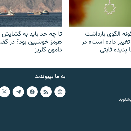
نه الگوی بازداشت
تا چه حد باید به گشایش ت
 تغییر داده است» در
هرمز خوشبین بود؟ در گفت‌
 پدیده ثابتی
دامون گلریز
به ما بپیوندید
بشنوید