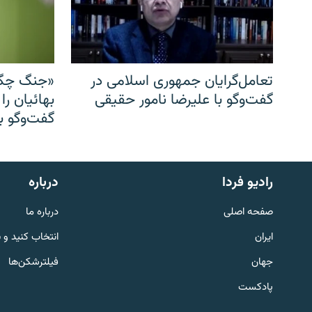
تعامل‌گرایان جمهوری اسلامی در
«جنگ چگو
گفت‌وگو با علیرضا نامور حقیقی
بهائیان را
گفت‌وگو با
English
رادیو فردا
درباره
به ما بپیوندید
صفحه اصلی
درباره ما
ایران
انتخاب کنید و 
جهان
فیلترشکن‌ها
پادکست
زبان‌های دیگر