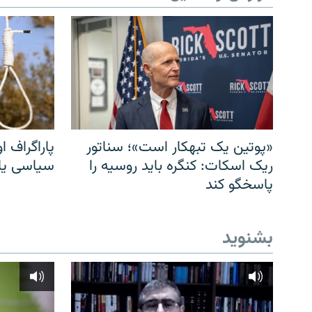
«پوتین یک تبهکار است»؛ سناتور
پاراگراف او
ریک اسکات: کنگره باید روسیه را
سیاسی یا 
پاسخگو کند
بشنوید