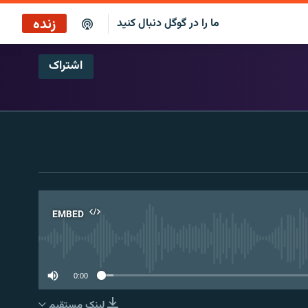
زنده
ما را در گوگل دنبال کنید
اشتراک
پخش آنلاین
پخش رادیویی
پخش آنلاین
پخش ماهواره‌ای
EMBED
No 
0:00
لینک مستقیم