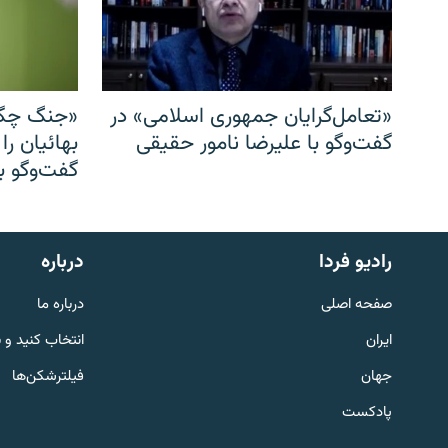
«تعامل‌گرایان جمهوری اسلامی» در
«جنگ چگو
گفت‌وگو با علیرضا نامور حقیقی
بهائیان را
گفت‌وگو با
English
رادیو فردا
درباره
به ما بپیوندید
صفحه اصلی
درباره ما
ایران
انتخاب کنید و 
جهان
فیلترشکن‌ها
پادکست
زبان‌های دیگر