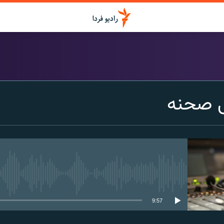
اشتراک
ی صحنه
Apple Podcasts
SoundCloud
Spotify
media source currently available
9:57
CastBox