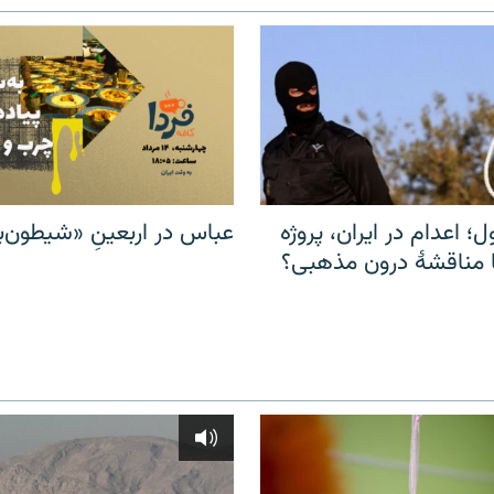
ل؛ اعدام در ایران، پروژه
عباس در اربعینِ «شیطون‌بل
مناقشهٔ درون مذهبی؟