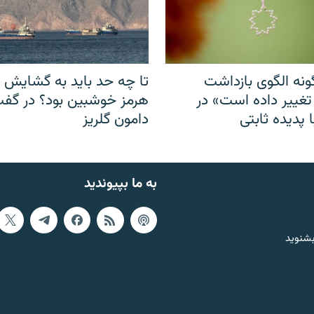
نه الگوی بازداشت
تا چه حد باید به گشایش ت
 تغییر داده است» در
هرمز خوشبین بود؟ در گفت‌
 پدیده ثابتی
دامون گلریز
به ما بپیوندید
بشنوید