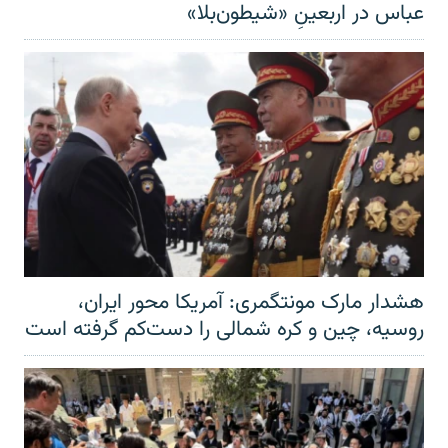
عباس در اربعینِ «شیطون‌بلا»
هشدار مارک مونتگمری: آمریکا محور ایران،
روسیه، چین و کره شمالی را دست‌کم گرفته است