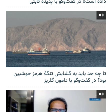
داده است» در گفت‌وگو با پدیده ثابتی
تا چه حد باید به گشایش تنگهٔ هرمز خوشبین
بود؟ در گفت‌وگو با دامون گلریز