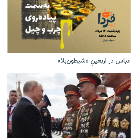
عباس در اربعینِ «شیطون‌بلا»