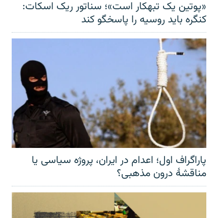
«پوتین یک تبهکار است»؛ سناتور ریک اسکات:
کنگره باید روسیه را پاسخگو کند
پاراگراف اول؛ اعدام در ایران، پروژه سیاسی یا
مناقشهٔ درون مذهبی؟