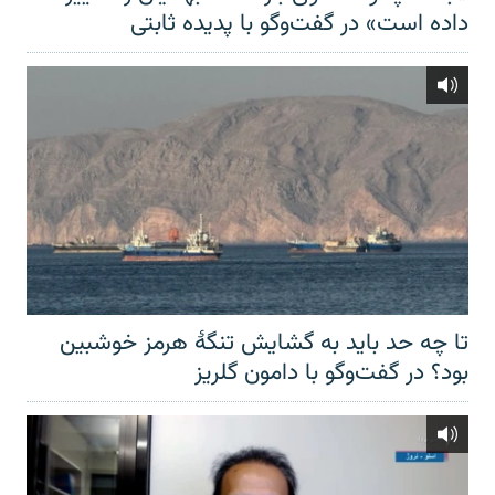
داده است» در گفت‌وگو با پدیده ثابتی
تا چه حد باید به گشایش تنگهٔ هرمز خوشبین
بود؟ در گفت‌وگو با دامون گلریز