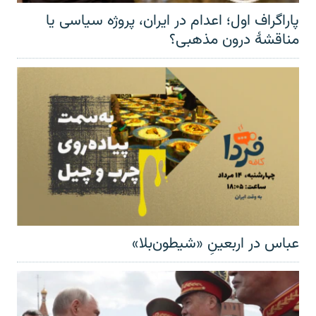
پاراگراف اول؛ اعدام در ایران، پروژه سیاسی یا
مناقشهٔ درون مذهبی؟
عباس در اربعینِ «شیطون‌بلا»