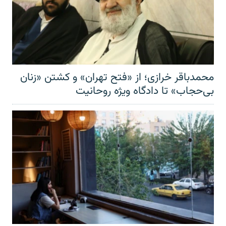
محمدباقر خرازی؛ از «فتح تهران» و کشتن «زنان
بی‌حجاب» تا دادگاه ویژه روحانیت