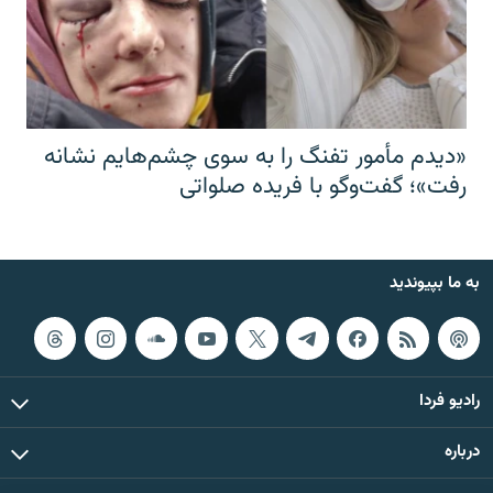
«دیدم مأمور تفنگ را به سوی چشم‌هایم نشانه
رفت»؛ گفت‌و‌گو با فریده صلواتی
به ما بپیوندید
رادیو فردا
درباره