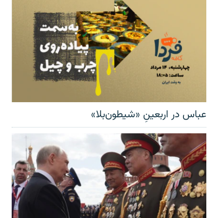
عباس در اربعینِ «شیطون‌بلا»