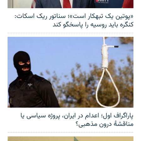
«پوتین یک تبهکار است»؛ سناتور ریک اسکات:
کنگره باید روسیه را پاسخگو کند
پاراگراف اول؛ اعدام در ایران، پروژه سیاسی یا
مناقشهٔ درون مذهبی؟