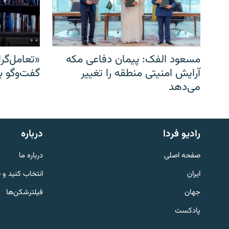
مسعود الفک: پیمان دفاعی مکه
«تعامل‌گر
آرایش امنیتی منطقه را تغییر
گفت‌وگو ب
می‌دهد
English
رادیو فردا
درباره
به ما بپیوندید
صفحه اصلی
درباره ما
ایران
انتخاب کنید و 
جهان
فیلترشکن‌ها
پادکست
زبان‌های دیگر