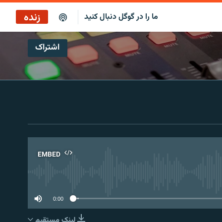
زنده
ما را در گوگل دنبال کنید
اشتراک
صبح‌نگار
پخش رادیویی
صبح‌نگار
پخش ماهواره‌ای
EMBED
No 
0:00
لینک مستقیم