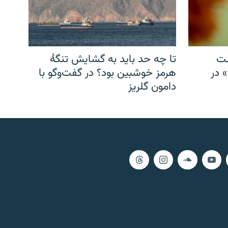
شت
تا چه حد باید به گشایش تنگهٔ
» در
هرمز خوشبین بود؟ در گفت‌وگو با
دامون گلریز