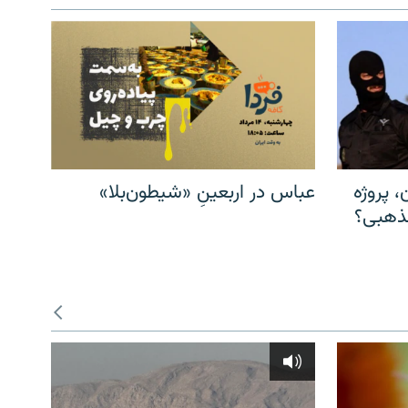
، پروژه
عباس در اربعینِ «شیطون‌بلا»
مذهبی؟