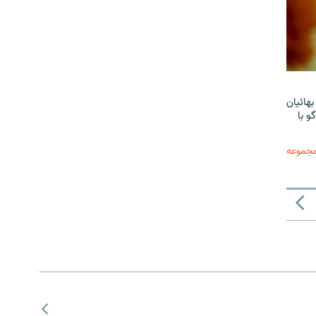
هائیان
و با
مجموعه