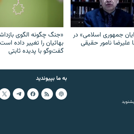
ایان جمهوری اسلامی» در
«جنگ چگونه الگوی بازدا
ا علیرضا نامور حقیقی
بهائیان را تغییر داده است
گفت‌وگو با پدیده ثابتی
به ما بپیوندید
بشنوید