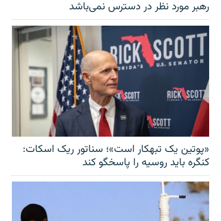
رهبر مورد نظر در دسترس نمی‌باشد
«پوتین یک تبهکار است»؛ سناتور ریک اسکات:
کنگره باید روسیه را پاسخگو کند