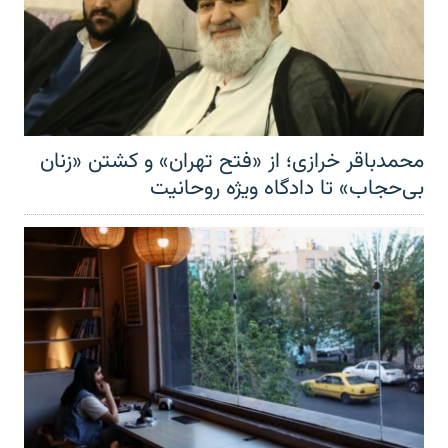
محمدباقر خرازی؛ از «فتح تهران» و کشتن «زنان
بی‌حجاب» تا دادگاه ویژه روحانیت