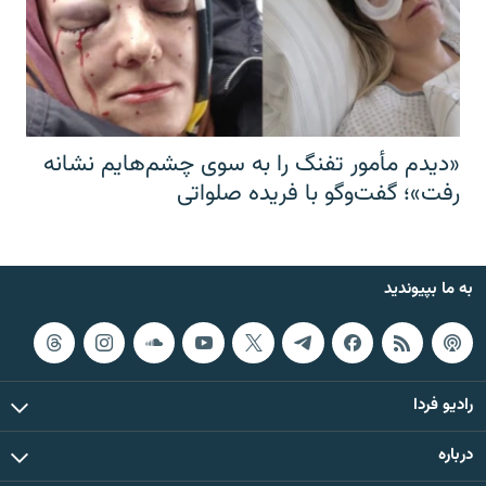
«دیدم مأمور تفنگ را به سوی چشم‌هایم نشانه
رفت»؛ گفت‌و‌گو با فریده صلواتی
به ما بپیوندید
رادیو فردا
درباره