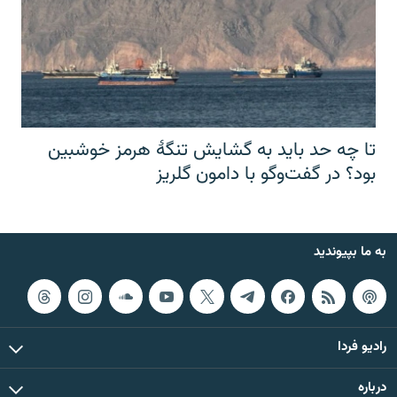
تا چه حد باید به گشایش تنگهٔ هرمز خوشبین
بود؟ در گفت‌وگو با دامون گلریز
به ما بپیوندید
رادیو فردا
درباره