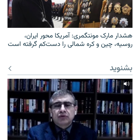
هشدار مارک مونتگمری: آمریکا محور ایران،
روسیه، چین و کره شمالی را دست‌کم گرفته است
بشنوید