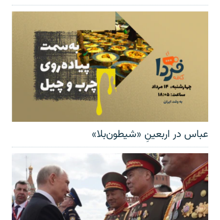
عباس در اربعینِ «شیطون‌بلا»