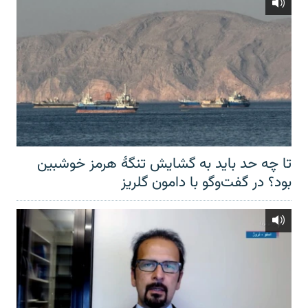
تا چه حد باید به گشایش تنگهٔ هرمز خوشبین
بود؟ در گفت‌وگو با دامون گلریز