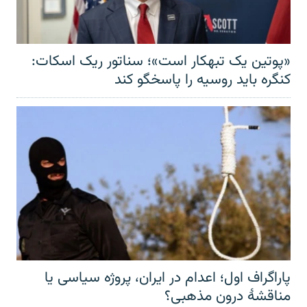
«پوتین یک تبهکار است»؛ سناتور ریک اسکات:
کنگره باید روسیه را پاسخگو کند
پاراگراف اول؛ اعدام در ایران، پروژه سیاسی یا
مناقشهٔ درون مذهبی؟